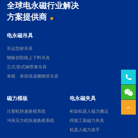
全球电永磁行业解决
方案提供商
电永磁吊具
吊运型材吊具
钢板切割线上下料吊具
立式/卧式钢带卷吊具
单根、单排或成捆钢管吊具
Tel：
1378
磁力模板
电永磁夹具
注塑机快速换模系统
桁架机器人磁力搬运
冲床压力机快速换模系统
焊接工装磁力夹具
机器人磁力抓手