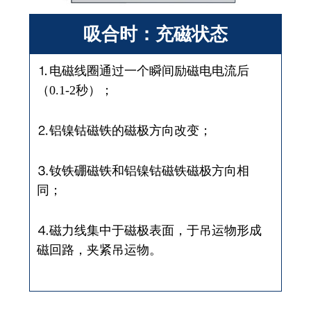
吸合时：充磁状态
⒈电磁线圈通过一个瞬间励磁电电流后
（0.1-2秒）；
⒉铝镍钴磁铁的磁极方向改变；
⒊钕铁硼磁铁和铝镍钴磁铁磁极方向相
同；
⒋磁力线集中于磁极表面，于吊运物形成
磁回路，夹紧吊运物。