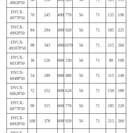
4962P50
DYCX-
70
245
490
770
56
71
155
190
4977P50
DYCX-
84
294
490
920
56
71
185
225
4992P50
DYCX-
98
343
490
1070
56
71
215
260
49107P50
DYCX-
36
126
600
330
56
71
80
100
6033P50
DYCX-
54
189
600
480
56
71
115
140
6048P50
DYCX-
72
252
600
620
56
71
150
180
6062P50
DYCX-
90
315
600
770
56
71
185
220
6077P50
DYCX-
108
378
600
920
56
71
215
260
6092P50