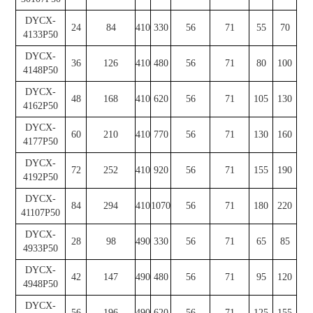
DYCX-
24
84
410
330
56
71
55
70
4133P50
DYCX-
36
126
410
480
56
71
80
100
4148P50
DYCX-
48
168
410
620
56
71
105
130
4162P50
DYCX-
60
210
410
770
56
71
130
160
4177P50
DYCX-
72
252
410
920
56
71
155
190
4192P50
DYCX-
84
294
410
1070
56
71
180
220
41107P50
DYCX-
28
98
490
330
56
71
65
85
4933P50
DYCX-
42
147
490
480
56
71
95
120
4948P50
DYCX-
56
196
490
620
56
71
125
155