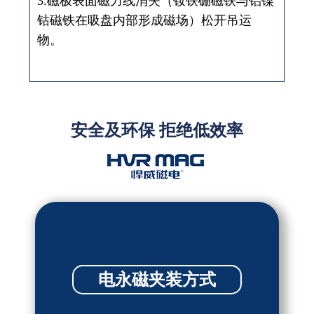
3.磁极表面磁力线消失（钕铁硼磁铁与铝镍
钴磁铁在吸盘内部形成磁场）松开吊运
物。
安全及环保 拒绝低效率
电永磁夹装方式