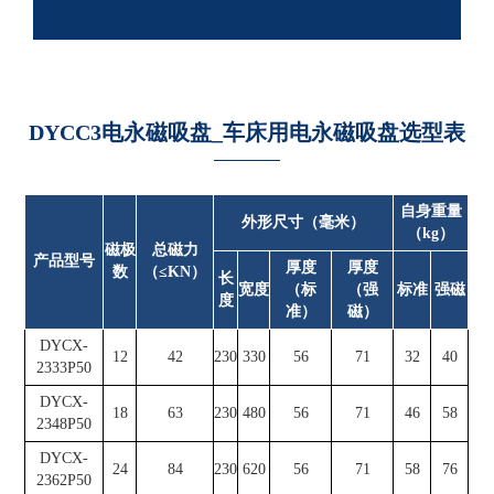
DYCC3电永磁吸盘_车床用电永磁吸盘选型表
自身重量
外形尺寸（毫米）
（kg）
磁极
总磁力
产品型号
厚度
厚度
数
（≤KN）
长
宽度
（标
（强
标准
强磁
度
准）
磁）
DYCX-
12
42
230
330
56
71
32
40
2333P50
DYCX-
18
63
230
480
56
71
46
58
2348P50
DYCX-
24
84
230
620
56
71
58
76
2362P50