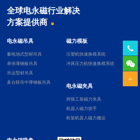
全球电永磁行业解决
方案提供商
电永磁吊具
磁力模板
Tel：
蓄电池式型材吊具
注塑机快速换模系统
1378
单张薄钢板吊具
冲床压力机快速换模系统
吊运型材吊具
多台联吊中厚钢板吊具
电永磁夹具
焊接工装磁力夹具
机器人磁力抓手
桁架机器人磁力搬运