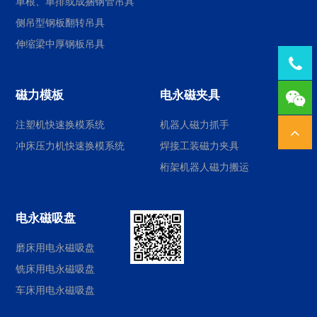
单根、单排或成捆钢管吊具
侧吊型钢板翻转吊具
伸缩梁中厚钢板吊具
Tel：
磁力模板
电永磁夹具
1378
注塑机快速换模系统
机器人磁力抓手
冲床压力机快速换模系统
焊接工装磁力夹具
桁架机器人磁力搬运
电永磁吸盘
磨床用电永磁吸盘
铣床用电永磁吸盘
车床用电永磁吸盘