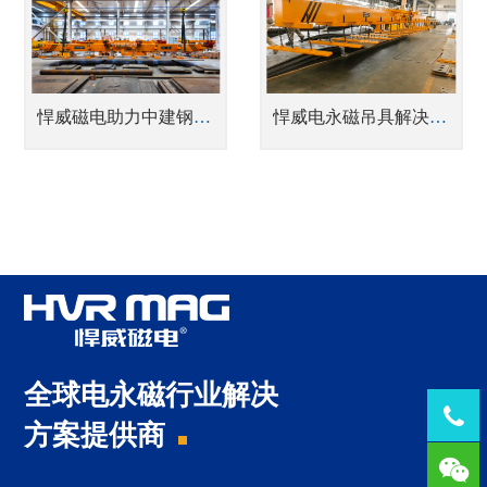
悍威磁电助力中建钢构四川，破解钢结构堆场“高效转运与安全零损”难题
悍威电永磁吊具解决广东中集车辆激光切割上下料薄钢板吊装痛点
全球电永磁行业解决
Tel：
方案提供商
1378