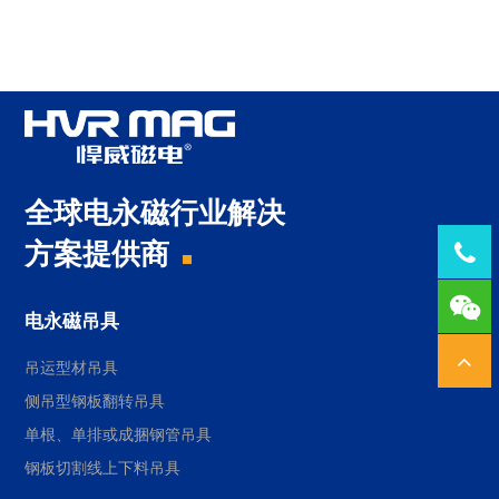
全球电永磁行业解决
方案提供商
Tel：
1378
电永磁吊具
吊运型材吊具
侧吊型钢板翻转吊具
单根、单排或成捆钢管吊具
钢板切割线上下料吊具