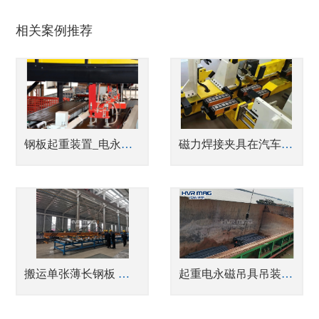
相关案例推荐
钢板起重装置_电永磁吸盘vs真空吸盘
磁力焊接夹具在汽车焊接固定工装中的应用
搬运单张薄长钢板 不粘板就用电永磁吊具
起重电永磁吊具吊装案例-港口圆管吊装【悍威磁电】