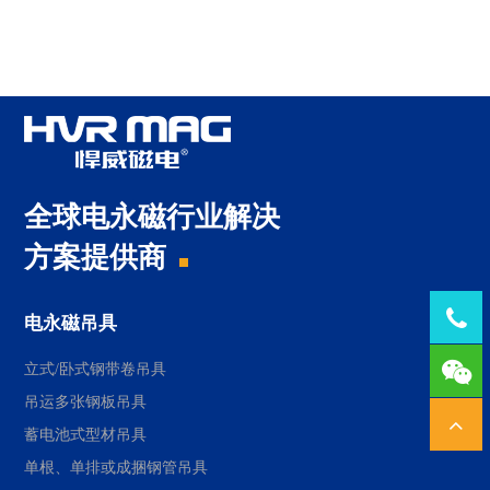
全球电永磁行业解决
方案提供商
Tel：
电永磁吊具
1378
立式/卧式钢带卷吊具
吊运多张钢板吊具
蓄电池式型材吊具
单根、单排或成捆钢管吊具