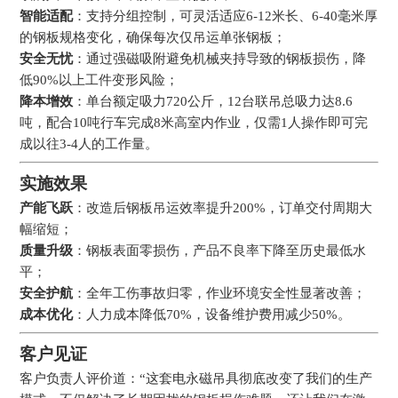
智能适配
：支持分组控制，可灵活适应6-12米长、6-40毫米厚
的钢板规格变化，确保每次仅吊运单张钢板；
安全无忧
：通过强磁吸附避免机械夹持导致的钢板损伤，降
低90%以上工件变形风险；
降本增效
：单台额定吸力720公斤，12台联吊总吸力达8.6
吨，配合10吨行车完成8米高室内作业，仅需1人操作即可完
成以往3-4人的工作量。
实施效果
产能飞跃
：改造后钢板吊运效率提升200%，订单交付周期大
幅缩短；
质量升级
：钢板表面零损伤，产品不良率下降至历史最低水
平；
安全护航
：全年工伤事故归零，作业环境安全性显著改善；
成本优化
：人力成本降低70%，设备维护费用减少50%。
客户见证
客户负责人评价道：“这套电永磁吊具彻底改变了我们的生产