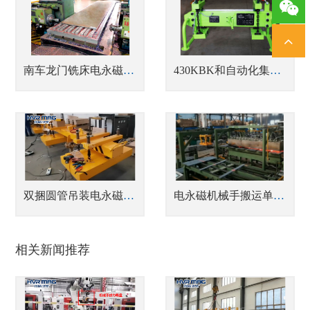
1378
南车龙门铣床电永磁吸盘
430KBK和自动化集成搬运
双捆圆管吊装电永磁吊具在油田智能车间的应用
电永磁机械手搬运单层成排弹簧钢板工件
相关新闻推荐