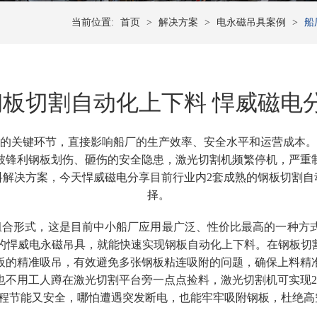
当前位置:
首页
>
解决方案
>
电永磁吊具案例
>
船
板切割自动化上下料 悍威磁电
的关键环节，直接影响船厂的生产效率、安全水平和运营成本。
被锋利钢板划伤、砸伤的安全隐患，激光切割机频繁停机，严重
料解决方案，
今天悍威磁电分享
目前行业内
2套
成熟的
钢板切割自
择。
组合形式，这是目前中小船厂应用最广泛、性价比最高的一种方
的
悍威
电永磁吊具，就能快速实现
钢板
自动化上下料。在钢板切
板的精准吸吊，有效避免多张钢板粘连吸附的问题，确保上料精
也不用工人蹲在激光切割平台旁一点点捡料，激光切割机可实现2
全程节能又安全，哪怕遭遇突发断电，也能牢牢吸附钢板，杜绝